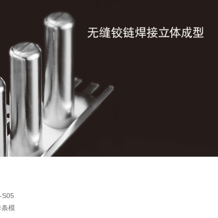
S05
排条模