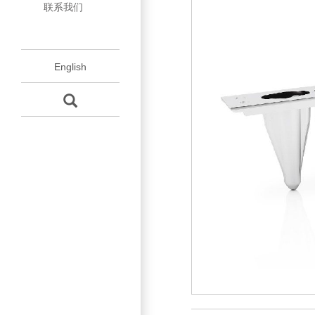
联系我们
程
模
壳
配
杯
杯
English
件
保
养