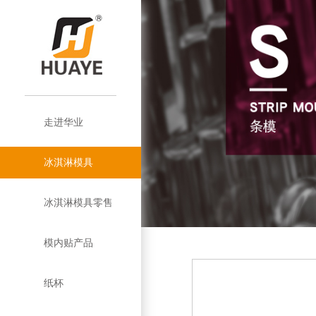
走进华业
公
华
模
华
冰淇淋模具
司
企
业
模
内
塑
业
淋
概
业
企
优
盘
条
贴
盖
优
膜
纸
冰淇淋模具零售
况
简
业
品
势
模
巴
介
和
势
杯
塑
双
模内贴产品
介
文
牌
西
定
绍
塑
杯
层
挤
纸杯
化
历
模
制
模
杯
纸
挤