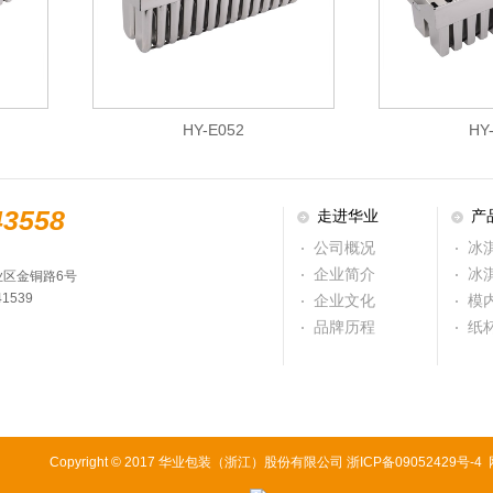
HY-E052
HY
43558
走进华业
产
公司概况
冰
企业简介
冰
区金铜路6号
41539
企业文化
模
品牌历程
纸
Copyright © 2017 华业包装（浙江）股份有限公司
浙ICP备09052429号-4