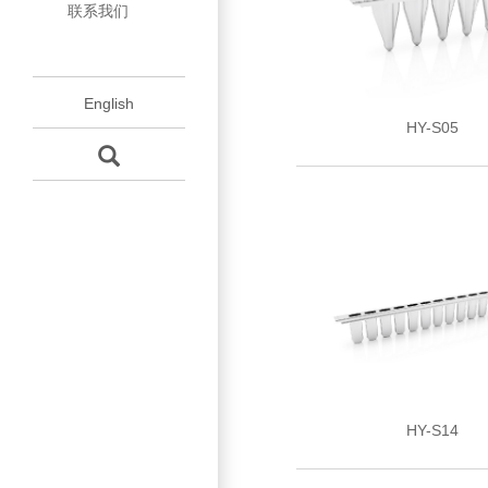
联系我们
程
模
壳
配
杯
杯
English
件
保
HY-S05
养
HY-S14