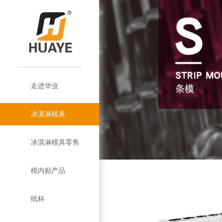
走进华业
公
华
模
华
冰淇淋模具
司
企
业
模
内
塑
业
淋
概
业
企
优
盘
条
贴
盖
优
膜
纸
冰淇淋模具零售
况
简
业
品
势
模
巴
介
和
势
杯
塑
双
模内贴产品
介
文
牌
西
定
绍
塑
杯
层
挤
纸杯
化
历
模
制
模
杯
纸
挤