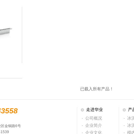
已载入所有产品！
43558
走进华业
产
公司概况
冰
企业简介
冰
区金铜路6号
41539
企业文化
模