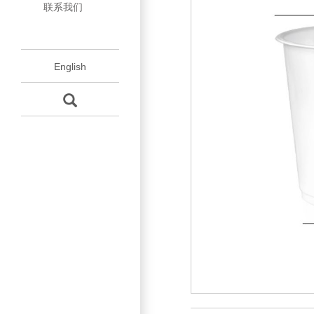
联系我们
程
模
壳
配
杯
杯
English
件
保
养