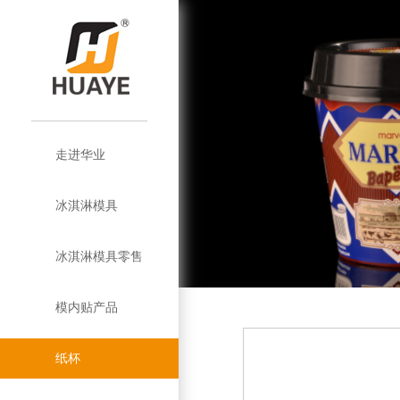
走进华业
公
华
模
华
冰淇淋模具
司
企
业
模
内
塑
业
淋
概
业
企
优
盘
条
贴
盖
优
膜
纸
冰淇淋模具零售
况
简
业
品
势
模
巴
介
和
势
杯
塑
双
模内贴产品
介
文
牌
西
定
绍
塑
杯
层
挤
纸杯
化
历
模
制
模
杯
纸
挤