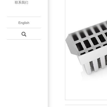
联系我们
程
模
壳
配
杯
杯
English
件
保
养