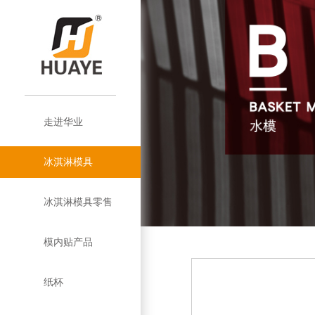
走进华业
公
华
模
华
冰淇淋模具
司
企
业
模
内
塑
业
淋
概
业
企
优
盘
条
贴
盖
优
膜
纸
冰淇淋模具零售
况
简
业
品
势
模
巴
介
和
势
杯
塑
双
模内贴产品
介
文
牌
西
定
绍
塑
杯
层
挤
纸杯
化
历
模
制
模
杯
纸
挤